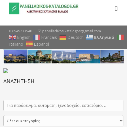
6949233540
panelladikos.katalogos@gmail.com
English
Français
Deutsch
Ελληνικά
Italiano
Español
ΑΝΑΖΗΤΗΣΗ