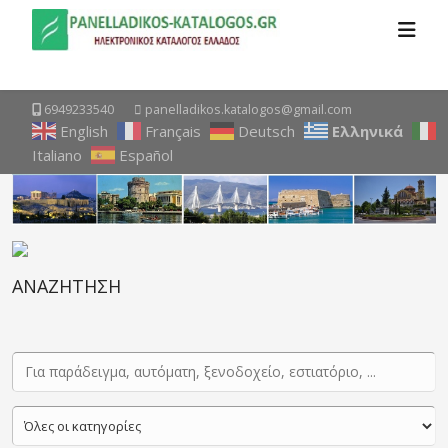
6949233540
panelladikos.katalogos@gmail.com
English
Français
Deutsch
Ελληνικά
Italiano
Español
ΑΝΑΖΗΤΗΣΗ