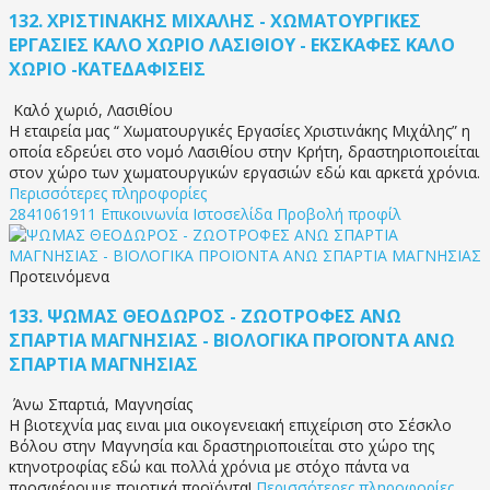
132.
ΧΡΙΣΤΙΝΑΚΗΣ ΜΙΧΑΛΗΣ - ΧΩΜΑΤΟΥΡΓΙΚΕΣ
ΕΡΓΑΣΙΕΣ ΚΑΛΟ ΧΩΡΙΟ ΛΑΣΙΘΙΟΥ - ΕΚΣΚΑΦΕΣ ΚΑΛΟ
ΧΩΡΙΟ -ΚΑΤΕΔΑΦΙΣΕΙΣ
Καλό χωριό
,
Λασιθίου
Η εταιρεία μας “ Χωματουργικές Εργασίες Χριστινάκης Μιχάλης” η
οποία εδρεύει στο νομό Λασιθίου στην Κρήτη, δραστηριοποιείται
στον χώρο των χωματουργικών εργασιών εδώ και αρκετά χρόνια.
Περισσότερες πληροφορίες
2841061911
Επικοινωνία
Ιστοσελίδα
Προβολή προφίλ
Προτεινόμενα
133.
ΨΩΜΑΣ ΘΕΟΔΩΡΟΣ - ΖΩΟΤΡΟΦΕΣ ΑΝΩ
ΣΠΑΡΤΙΑ ΜΑΓΝΗΣΙΑΣ - ΒΙΟΛΟΓΙΚΑ ΠΡΟΪΟΝΤΑ ΑΝΩ
ΣΠΑΡΤΙΑ ΜΑΓΝΗΣΙΑΣ
Άνω Σπαρτιά
,
Μαγνησίας
Η βιοτεχνία μας ειναι μια οικογενειακή επιχείριση στο Σέσκλο
Βόλου στην Μαγνησία και δραστηριοποιείται στο χώρο της
κτηνοτροφίας εδώ και πολλά χρόνια με στόχο πάντα να
προσφέρουμε ποιοτικά προϊόντα!
Περισσότερες πληροφορίες