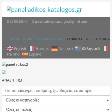
6949233540
panelladikos.katalogos@gmail.com
PANELLADIKOS-KATALOGOS.GR
ΓΕΝΙΚΟΙ ΟΡΟΙ
ΕΠΙΚΟΙΝΩ
English
Français
Deutsch
Ελληνικά
Italiano
Español
ΑΝΑΖΗΤΗΣΗ