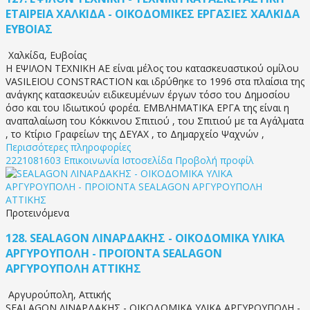
ΕΤΑΙΡΕΙΑ ΧΑΛΚΙΔΑ - ΟΙΚΟΔΟΜΙΚΕΣ ΕΡΓΑΣΙΕΣ ΧΑΛΚΙΔΑ
ΕΥΒΟΙΑΣ
Χαλκίδα
,
Ευβοίας
Η ΕΨΙΛΟΝ ΤΕΧΝΙΚΗ ΑΕ είναι μέλος του κατασκευαστικού ομίλου
VASILEIOU CONSTRACTION και ιδρύθηκε το 1996 στα πλαίσια της
ανάγκης κατασκευών ειδικευμένων έργων τόσο του Δημοσίου
όσο και του Ιδιωτικού φορέα. ΕΜΒΛΗΜΑΤΙΚΑ ΕΡΓΑ της είναι η
αναπαλαίωση του Κόκκινου Σπιτιού , του Σπιτιού με τα Αγάλματα
, το Κτίριο Γραφείων της ΔΕΥΑΧ , το Δημαρχείο Ψαχνών ,
Περισσότερες πληροφορίες
2221081603
Επικοινωνία
Ιστοσελίδα
Προβολή προφίλ
Προτεινόμενα
128.
SEALAGON ΛΙΝΑΡΔΑΚΗΣ - ΟΙΚΟΔΟΜΙΚΑ ΥΛΙΚΑ
ΑΡΓΥΡΟΥΠΟΛΗ - ΠΡΟΪΟΝΤΑ SEALAGON
ΑΡΓΥΡΟΥΠΟΛΗ ΑΤΤΙΚΗΣ
Αργυρούπολη
,
Αττικής
SEALAGON ΛΙΝΑΡΔΑΚΗΣ - ΟΙΚΟΔΟΜΙΚΑ ΥΛΙΚΑ ΑΡΓΥΡΟΥΠΟΛΗ -