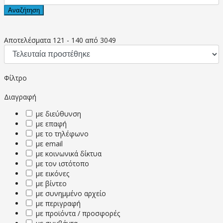
Αναζήτηση
Αποτελέσματα
121
-
140
από
3049
Φίλτρο
Διαγραφή
με διεύθυνση
με επαφή
με το τηλέφωνο
με email
με κοινωνικά δίκτυα
με τον ιστότοπο
με εικόνες
με βίντεο
με συνημμένο αρχείο
με περιγραφή
με προϊόντα / προσφορές