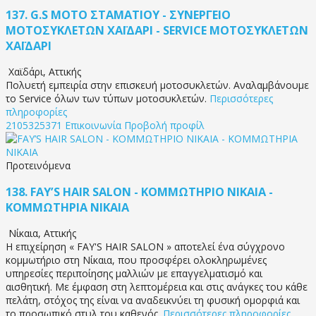
137.
G.S MOTO ΣΤΑΜΑΤΙΟΥ - ΣΥΝΕΡΓΕΙΟ
ΜΟΤΟΣΥΚΛΕΤΩΝ ΧΑΪΔΑΡΙ - SERVICE ΜΟΤΟΣΥΚΛΕΤΩΝ
ΧΑΪΔΑΡΙ
Χαϊδάρι
,
Αττικής
Πολυετή εμπειρία στην επισκευή μοτοσυκλετών. Αναλαμβάνουμε
το Service όλων των τύπων μοτοσυκλετών.
Περισσότερες
πληροφορίες
2105325371
Επικοινωνία
Προβολή προφίλ
Προτεινόμενα
138.
FAY’S HAIR SALON - ΚΟΜΜΩΤΗΡΙΟ ΝΙΚΑΙΑ -
ΚΟΜΜΩΤΗΡΙΑ ΝΙΚΑΙΑ
Νίκαια
,
Αττικής
Η επιχείρηση « FAY'S HAIR SALON » αποτελεί ένα σύγχρονο
κομμωτήριο στη Νίκαια, που προσφέρει ολοκληρωμένες
υπηρεσίες περιποίησης μαλλιών με επαγγελματισμό και
αισθητική. Με έμφαση στη λεπτομέρεια και στις ανάγκες του κάθε
πελάτη, στόχος της είναι να αναδεικνύει τη φυσική ομορφιά και
το προσωπικό στυλ του καθενός.
Περισσότερες πληροφορίες