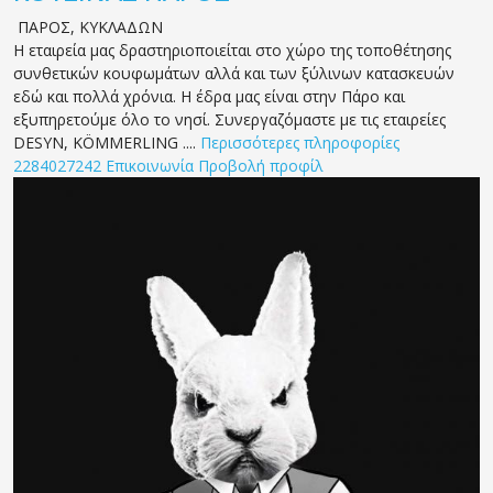
ΠΑΡΟΣ
,
ΚΥΚΛΑΔΩΝ
Η εταιρεία μας δραστηριοποιείται στο χώρο της τοποθέτησης
συνθετικών κουφωμάτων αλλά και των ξύλινων κατασκευών
εδώ και πολλά χρόνια. Η έδρα μας είναι στην Πάρο και
εξυπηρετούμε όλο το νησί. Συνεργαζόμαστε με τις εταιρείες
DESYN, KÖMMERLING ....
Περισσότερες πληροφορίες
2284027242
Επικοινωνία
Προβολή προφίλ