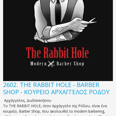
2602.
THE RABBIT HOLE - BARBER
SHOP - ΚΟΥΡΕΙΟ ΑΡΧΑΓΓΕΛΟΣ ΡΟΔΟΥ
Αρχάγγελος
,
Δωδεκανήσου
Το THE RABBIT HOLE, στον Αρχάγγελο της Ρόδου, είναι ένα
κουρείο, Barber Shop, που ακολουθεί το modern barbering,