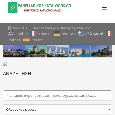
6949233540
panelladikos.katalogos@gmail.com
English
Français
Deutsch
Ελληνικά
Italiano
Español
ΑΝΑΖΗΤΗΣΗ