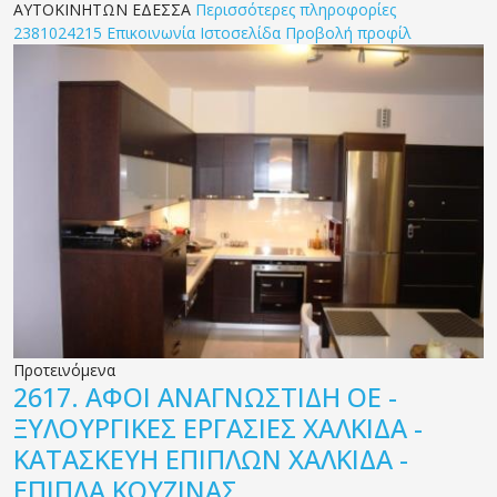
ΑΥΤΟΚΙΝΗΤΩΝ ΕΔΕΣΣΑ
Περισσότερες πληροφορίες
2381024215
Επικοινωνία
Ιστοσελίδα
Προβολή προφίλ
Προτεινόμενα
2617.
ΑΦΟΙ ΑΝΑΓΝΩΣΤΙΔΗ ΟΕ -
ΞΥΛΟΥΡΓΙΚΕΣ ΕΡΓΑΣΙΕΣ ΧΑΛΚΙΔΑ -
ΚΑΤΑΣΚΕΥΗ ΕΠΙΠΛΩΝ ΧΑΛΚΙΔΑ -
ΕΠΙΠΛΑ ΚΟΥΖΙΝΑΣ