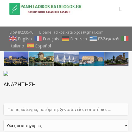
6949233540
panelladikos.katalogos@gmail.com
English
Français
Deutsch
Ελληνικά
Italiano
Español
ΑΝΑΖΗΤΗΣΗ