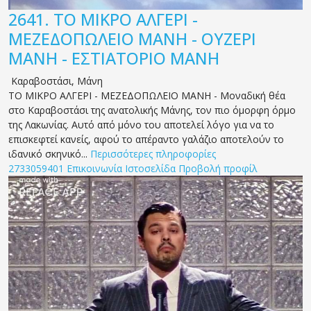
2641.
ΤΟ ΜΙΚΡΟ ΑΛΓΕΡΙ -
ΜΕΖΕΔΟΠΩΛΕΙΟ ΜΑΝΗ - ΟΥΖΕΡΙ
ΜΑΝΗ - ΕΣΤΙΑΤΟΡΙΟ ΜΑΝΗ
Καραβοστάσι
,
Μάνη
ΤΟ ΜΙΚΡΟ ΑΛΓΕΡΙ - ΜΕΖΕΔΟΠΩΛΕΙΟ ΜΑΝΗ - Μοναδική θέα
στο Καραβοστάσι της ανατολικής Μάνης, τον πιο όμορφη όρμο
της Λακωνίας. Αυτό από μόνο του αποτελεί λόγο για να το
επισκεφτεί κανείς, αφού το απέραντο γαλάζιο αποτελούν το
ιδανικό σκηνικό...
Περισσότερες πληροφορίες
2733059401
Επικοινωνία
Ιστοσελίδα
Προβολή προφίλ