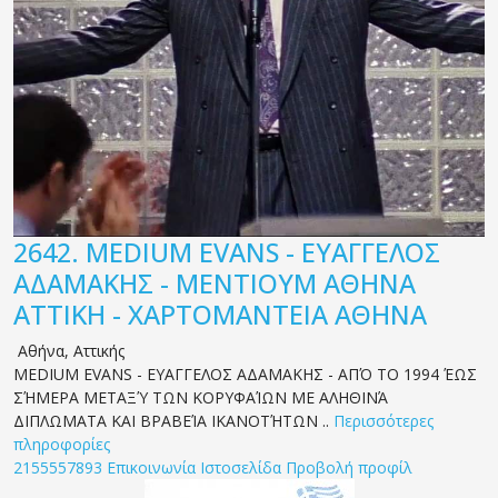
2642.
MEDIUM EVANS - ΕΥΑΓΓΕΛΟΣ
ΑΔΑΜΑΚΗΣ - ΜΕΝΤΙΟΥΜ ΑΘΗΝΑ
ΑΤΤΙΚΗ - ΧΑΡΤΟΜΑΝΤΕΙΑ ΑΘΗΝΑ
Αθήνα
,
Αττικής
MEDIUM EVANS - ΕΥΑΓΓΕΛΟΣ ΑΔΑΜΑΚΗΣ - ΑΠΌ ΤΟ 1994 ΈΩΣ
ΣΉΜΕΡΑ ΜΕΤΑΞΎ ΤΩΝ ΚΟΡΥΦΑΊΩΝ ΜΕ ΑΛΗΘΙΝΆ
ΔΙΠΛΩΜΑΤΑ ΚΑΙ ΒΡΑΒΕΊΑ ΙΚΑΝΟΤΉΤΩΝ ..
Περισσότερες
πληροφορίες
2155557893
Επικοινωνία
Ιστοσελίδα
Προβολή προφίλ