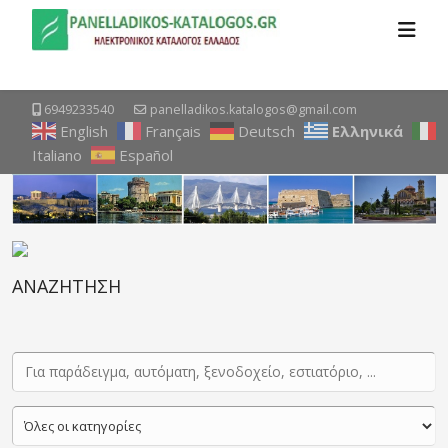
6949233540
panelladikos.katalogos@gmail.com
English
Français
Deutsch
Ελληνικά
Italiano
Español
ΑΝΑΖΗΤΗΣΗ