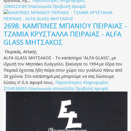
εργασίας της....
Περισσότερες πληροφορίες
2386023189
Επικοινωνία
Προβολή προφίλ
2698.
ΚΑΜΠΙΝΕΣ ΜΠΑΝΙΟΥ ΠΕΙΡΑΙΑΣ -
ΤΖΑΜΙΑ ΚΡΥΣΤΑΛΛΑ ΠΕΙΡΑΙΑΣ - ALFA
GLASS ΜΗΤΣΑΚΟΣ
Πειραιάς
,
Αττικής
ALFA GLASS ΜΗΤΣΑΚΟΣ - Το κατάστημα “ALFA GLASS”, με
ιδρυτή τον Μητσάκο Ευάγγελο, ξεκίνησε το 1994 με έδρα τον
Πειραιά έχοντας ήδη πείρα στον χώρο του γυαλιού πάνω από
20 χρόνια. Στο κατάστημά μας μπορούμε να σας δώσουμε
λύσεις σ’ ό,τι αφορά τους..
Περισσότερες πληροφορίες
2104536003
Επικοινωνία
Ιστοσελίδα
Προβολή προφίλ