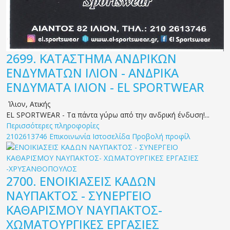
2699.
ΚΑΤΑΣΤΗΜΑ ΑΝΔΡΙΚΩΝ
ΕΝΔΥΜΑΤΩΝ ΙΛΙΟΝ - ΑΝΔΡΙΚΑ
ΕΝΔΥΜΑΤΑ ΙΛΙΟΝ - EL SPORTWEAR
Ίλιον
,
Ατικής
EL SPORTWEAR - Τα πάντα γύρω από την ανδρική ένδυση!...
Περισσότερες πληροφορίες
2102613746
Επικοινωνία
Ιστοσελίδα
Προβολή προφίλ
2700.
ΕΝΟΙΚΙΑΣΕΙΣ ΚΑΔΩΝ
ΝΑΥΠΑΚΤΟΣ - ΣΥΝΕΡΓΕΙΟ
ΚΑΘΑΡΙΣΜΟΥ ΝΑΥΠΑΚΤΟΣ-
ΧΩΜΑΤΟΥΡΓΙΚΕΣ ΕΡΓΑΣΙΕΣ