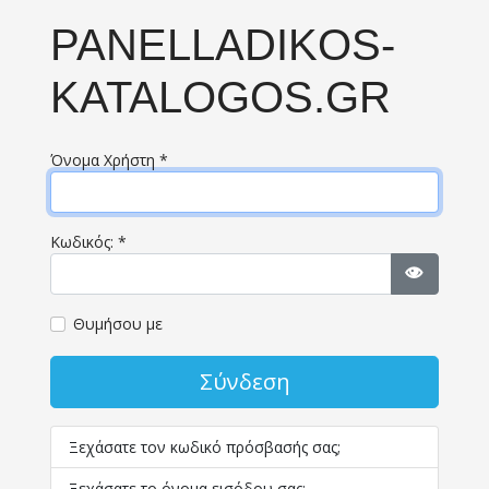
PANELLADIKOS-
KATALOGOS.GR
Όνομα Χρήστη
*
Κωδικός:
*
Εμφάνισ
Θυμήσου με
Σύνδεση
Ξεχάσατε τον κωδικό πρόσβασής σας;
Ξεχάσατε το όνομα εισόδου σας;