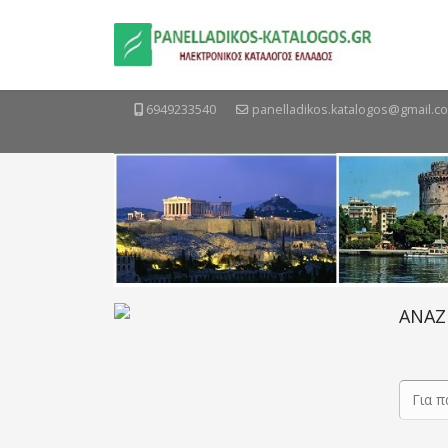
6949233540
panelladikos.katalogos@gmail.c
ΑΝΑΖ