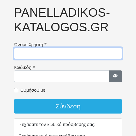
PANELLADIKOS-
KATALOGOS.GR
Όνομα Χρήστη
*
Κωδικός:
*
Εμφάνισ
Θυμήσου με
Σύνδεση
Ξεχάσατε τον κωδικό πρόσβασής σας;
Ξεχάσατε το όνομα εισόδου σας;