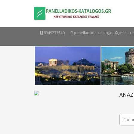
6949233540
panelladikos.katalogos@gmail.co
ΑΝΑΖ