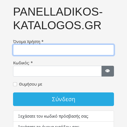
PANELLADIKOS-
KATALOGOS.GR
Όνομα Χρήστη
*
Κωδικός:
*
Εμφάνισ
Θυμήσου με
Σύνδεση
Ξεχάσατε τον κωδικό πρόσβασής σας;
Ξεχάσατε το όνομα εισόδου σας;