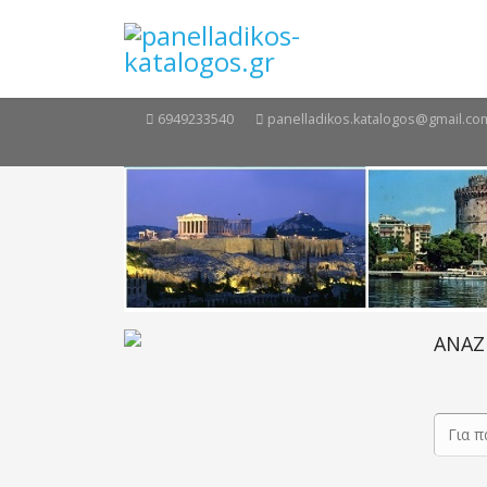
6949233540
panelladikos.katalogos@gmail.co
ΑΝΑΖ