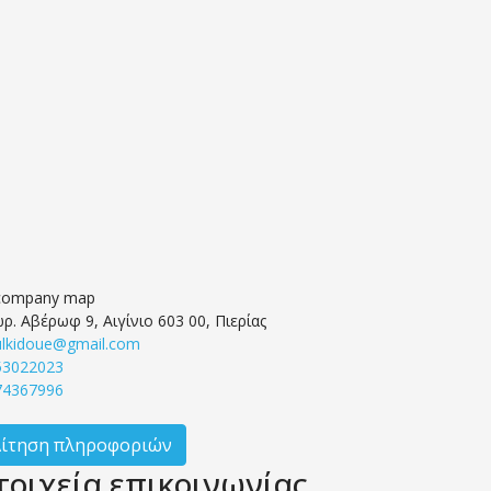
Η
ρ. Αβέρωφ 9, Αιγίνιο 603 00, Πιερίας
ulkidoue@gmail.com
53022023
74367996
Αίτηση πληροφοριών
τοιχεία επικοινωνίας