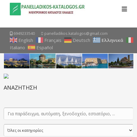
6949233540
panelladikos.katalogos@gmail.com
English
Français
Deutsch
Ελληνικά
Italiano
Español
ΑΝΑΖΗΤΗΣΗ