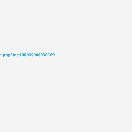
e.php?id=100069006938369