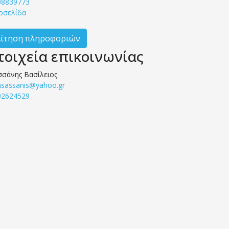
08839773
οσελίδα
Αίτηση πληροφοριών
τοιχεία επικοινωνίας
σσάνης Βασίλειος
nsassanis@yahoo.gr
02624529