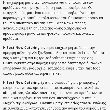
Η επιχείρηση μας υπερηφανεύεται για την ποιότητα των
προϊόντων και την εξυπηρέτηση που προσφέρουμε. Οι
επαγγελματίες μας είναι έμπειροι και προσηλωμένοι στην
παραγωγή γευστικών απολαύσεων που θα ικανοποιήσουν και
τον πιο απαιτητικό πελάτη. Στην Best New Catering,
αναγνωρίζουμε τη σημασία της καλής διατροφής και
προσφέρουμε μόνο τα πιο φρέσκα, ποιοτικά και υγιεινά
προϊόντα.
Η
Best New Catering
είναι μια επιχείρηση με έδρα στην
όμορφη πόλη της Αλεξανδρούπολης και αποτελεί τον αξιόπιστο
σας συνεργάτη για τις τροφοδοσίες της επιχείρησής σας.
Ειδικευόμαστε στην παροχή υψηλής ποιότητας προϊόντων και
υπηρεσιών σε ξενοδοχεία, εστιατόρια, καφέ-μπαρ, fast food
καταστήματα, αλλά και super market.
Η
Best New Catering
έχει την υποδομή για την παραγωγή
έτοιμου φαγητού, άρτου και αρτοσκευασμάτων, σφολιάτας,
πίτας, πίτσας, γλυκών, σάντουιτς και συναφών προϊόντων, τα
οποία και παράγει μέσα από ένα υπερσύγχρονο σύστημα
διαχείρισης αλεύρων. Η ανάπτυξη της εταιρείας ήταν αλματώδης,
με συνέπεια να κατακτήσει γρήγορα την αγορά του νομού με τα