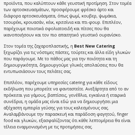
προϊόντα, που καλύπτουν κάθε γευστική προτίμηση. Στον τομέα
των αρτοσκευασμάτων, προσφέρουμε φρέσκο άρτο και
διάφορα αρτοσκευάσματα, όπως ψωμί, κουβερ, ψωμάκια,
τσουρέκι, κρουασάν, κέικ, κριτσίνια και πτι-φουρ. Επιπλέον,
παρέχουμε ποιοτικά σφολιατοειδή και πίτσες που θα
ικανοποιήσουν και τον πιο απαιτητικό γευστικό ουρανίσκο.
Στον τομέα της ζαχαροπλαστικής, η
Best New Catering
ξεχωρίζει για τις νόστιμες πάστες, τούρτες και άλλα είδη γλυκών
που παράγουμε. Με το πάθος μας για την ποιότητα και τη
δημιουργικότητα, δημιουργούμε γλυκές απολαύσεις που θα
εντυπωσιάσουν τους πελάτες σας.
Επιπλέον, παρέχουμε υπηρεσίες catering για κάθε είδους
εκδήλωση που μπορείτε να φανταστείτε. Ανεξάρτητα από το αν
πρόκειται για γάμους, βαπτίσεις, γενέθλια, εγκαίνια ή εταιρικά
συνέδρια, η ομάδα μας είναι εδώ για να δημιουργήσει μια
αξέχαστη εμπειρία γεύσης για τους καλεσμένους σας.
Αναλαμβάνουμε την παρασκευή και παράδοση φαγητού, finger
food και γλυκών, εξασφαλίζοντας ότι κάθε λεπτομέρεια θα είναι
τέλεια εναρμονισμένη με τις προτιμήσεις σας.