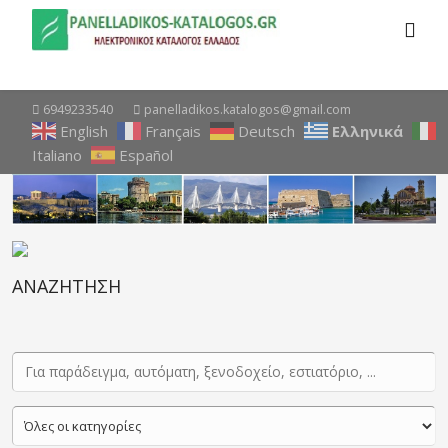
6949233540
panelladikos.katalogos@gmail.com
English
Français
Deutsch
Ελληνικά
Italiano
Español
ΑΝΑΖΗΤΗΣΗ