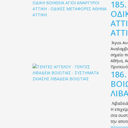
185
ΟΔΙ
ΑΤΤ
ΑΤΤ
Άγιοι Α
Αναλαμβά
σημείο π
Αθήνα, Α
Προτειν
186
ΒΟΙ
ΛΙΒ
Λιβαδειά
Η επιχεί
στα συστ
την αποτ
πληροφο