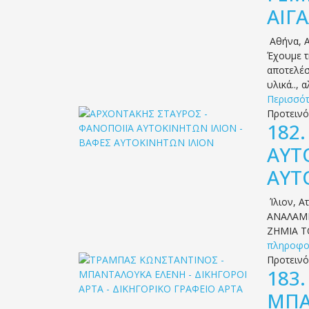
ΑΙΓ
Αθήνα
,
Α
Έχουμε τ
αποτελέσ
υλικά.., 
Περισσότ
Προτειν
182
ΑΥΤ
ΑΥΤ
Ίλιον
,
Ατ
ΑΝΑΛΑΜΒ
ΖΗΜΙΑ Τ
πληροφο
Προτειν
183
ΜΠΑ