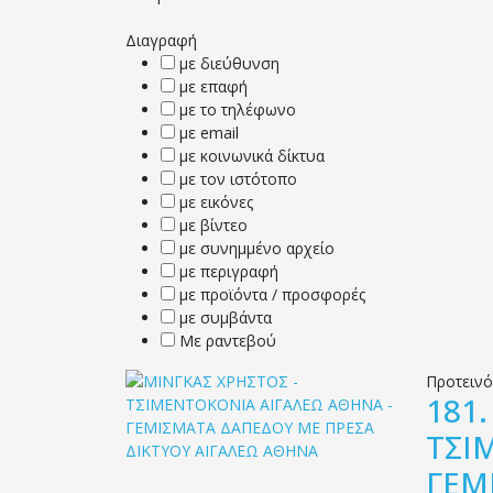
Διαγραφή
με διεύθυνση
με επαφή
με το τηλέφωνο
με email
με κοινωνικά δίκτυα
με τον ιστότοπο
με εικόνες
με βίντεο
με συνημμένο αρχείο
με περιγραφή
με προϊόντα / προσφορές
με συμβάντα
Με ραντεβού
Προτειν
181
ΤΣΙ
ΓΕΜ