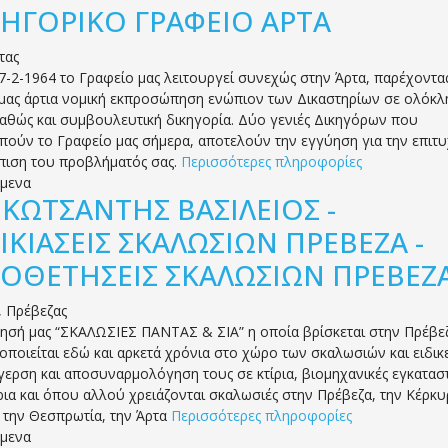
ΙΚΗΓΟΡΙΚΟ ΓΡΑΦΕΙΟ ΑΡΤΑ
τας
27-2-1964 το Γραφείο μας λειτουργεί συνεχώς στην Άρτα, παρέχοντα
 μας άρτια νομική εκπροσώπηση ενώπιον των Δικαστηρίων σε ολόκλ
αθώς και συμβουλευτική δικηγορία. Δύο γενιές Δικηγόρων που
ούν το Γραφείο μας σήμερα, αποτελούν την εγγύηση για την επιτ
πιση του προβλήματός σας.
Περισσότερες πληροφορίες
όμενα
.
ΚΩΤΣΑΝΤΗΣ ΒΑΣΙΛΕΙΟΣ -
ΙΚΙΑΣΕΙΣ ΣΚΑΛΩΣΙΩΝ ΠΡΕΒΕΖΑ -
ΟΘΕΤΗΣΕΙΣ ΣΚΑΛΩΣΙΩΝ ΠΡΕΒΕΖ
,
Πρέβεζας
ρησή μας “ΣΚΑΛΩΣΙΕΣ ΠΑΝΤΑΣ & ΣΙΑ” η οποία βρίσκεται στην Πρέβε
οποιείται εδώ και αρκετά χρόνια στο χώρο των σκαλωσιών και ειδικ
γερση και αποσυναρμολόγηση τους σε κτίρια, βιομηχανικές εγκαταστ
ρια και όπου αλλού χρειάζονται σκαλωσιές στην Πρέβεζα, την Κέρκυ
 την Θεσπρωτία, την Άρτα
Περισσότερες πληροφορίες
όμενα