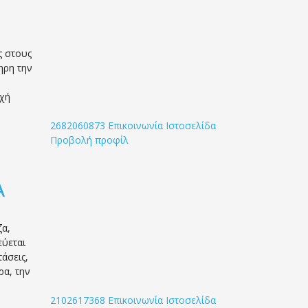
ς στους
ηρη την
υχή
2682060873
Επικοινωνία
Ιστοσελίδα
Προβολή προφίλ
Α
ζα,
εύεται
άσεις,
ρα, την
2102617368
Επικοινωνία
Ιστοσελίδα