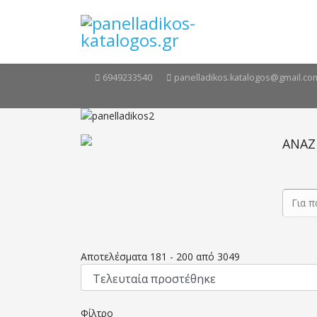
6949233540
panelladikos.katalogos@gmail.co
ΑΝΑΖ
Αποτελέσματα
181
-
200
από
3049
Φίλτρο