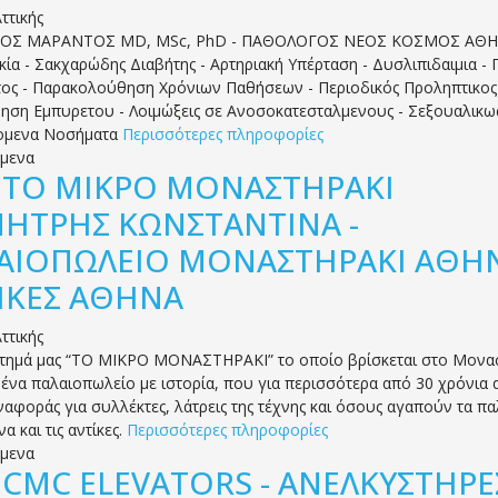
ττικής
Σ ΜΑΡΑΝΤΟΣ MD, MSc, PhD - ΠΑΘΟΛΟΓΟΣ ΝΕΟΣ ΚΟΣΜΟΣ ΑΘΗ
ία - Σακχαρώδης Διαβήτης - Αρτηριακή Υπέρταση - Δυσλιπιδαιμια - 
ος - Παρακολούθηση Χρόνιων Παθήσεων - Περιοδικός Προληπτικος
νηση Εμπυρετου - Λοιμώξεις σε Ανοσοκατεσταλμενους - Σεξουαλικω
ομενα Νοσήματα
Περισσότερες πληροφορίες
όμενα
.
ΤΟ ΜΙΚΡΟ ΜΟΝΑΣΤΗΡΑΚΙ
ΗΤΡΗΣ ΚΩΝΣΤΑΝΤΙΝΑ -
ΑΙΟΠΩΛΕΙΟ ΜΟΝΑΣΤΗΡΑΚΙ ΑΘΗΝ
ΙΚΕΣ ΑΘΗΝΑ
ττικής
τημά μας “ΤΟ ΜΙΚΡΟ ΜΟΝΑΣΤΗΡΑΚΙ” το οποίο βρίσκεται στο Μονασ
 ένα παλαιοπωλείο με ιστορία, που για περισσότερα από 30 χρόνια 
ναφοράς για συλλέκτες, λάτρεις της τέχνης και όσους αγαπούν τα πα
να και τις αντίκες.
Περισσότερες πληροφορίες
όμενα
.
CMC ELEVATORS - ΑΝΕΛΚΥΣΤΗΡΕ