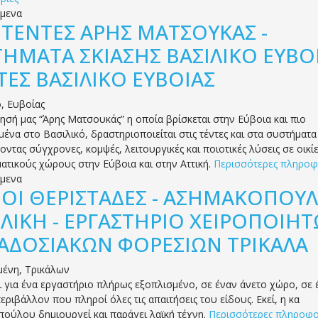
όμενα
.
ΤΕΝΤΕΣ ΑΡΗΣ ΜΑΤΣΟΥΚΑΣ -
ΤΗΜΑΤΑ ΣΚΙΑΣΗΣ ΒΑΣΙΛΙΚΟ ΕΥΒΟΙ
ΤΕΣ ΒΑΣΙΛΙΚΟ ΕΥΒΟΙΑΣ
ό
,
Ευβοίας
ρησή μας “Άρης Ματσουκάς” η οποία βρίσκεται στην Εύβοια και πιο
μένα στο Βασιλικό, δραστηριοποιείται στις τέντες και στα συστήματα
ντας σύγχρονες, κομψές, λειτουργικές και ποιοτικές λύσεις σε οικίε
ατικούς χώρους στην Εύβοια και στην Αττική.
Περισσότερες πληροφ
όμενα
.
ΟΙ ΘΕΡΙΣΤΑΔΕΣ - ΑΣΗΜΑΚΟΠΟΥ
ΙΛΙΚΗ - ΕΡΓΑΣΤΗΡΙΟ ΧΕΙΡΟΠΟΙΗ
ΑΔΟΣΙΑΚΩΝ ΦΟΡΕΣΙΩΝ ΤΡΙΚΑΛΑ
μένη
,
Τρικάλων
ι για ένα εργαστήριο πλήρως εξοπλισμένο, σε έναν άνετο χώρο, σε 
εριβάλλον που πληροί όλες τις απαιτήσεις του είδους. Εκεί, η κα
ούλου δημιουργεί και παράγει λαϊκή τέχνη.
Περισσότερες πληροφο