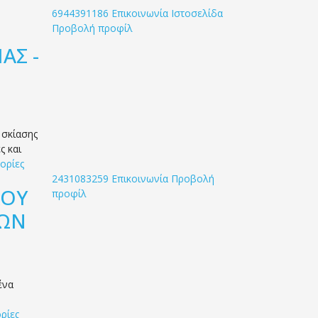
6944391186
Επικοινωνία
Ιστοσελίδα
Προβολή προφίλ
ΑΣ -
 σκίασης
ς και
ορίες
2431083259
Επικοινωνία
Προβολή
ΛΟΥ
προφίλ
ΤΩΝ
ένα
ρίες