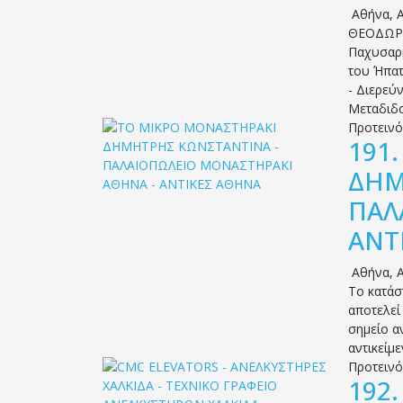
Αθήνα
,
Α
ΘΕΟΔΩΡΟ
Παχυσαρκ
του Ήπατ
- Διερεύ
Μεταδιδ
Προτειν
191
ΔΗΜ
ΠΑΛ
ΑΝΤ
Αθήνα
,
Α
Το κατάσ
αποτελεί
σημείο α
αντικείμε
Προτειν
192