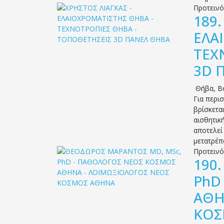
Προτειν
189
ΕΛΑ
ΤΕΧ
3D 
Θήβα
,
Β
Για περι
βρίσκετα
αισθητικ
αποτελεί
μετατρέπ
Προτειν
190
PhD
ΑΘΗ
ΚΟΣ