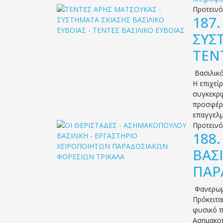
Προτειν
187
ΣΥΣ
ΤΕΝ
Βασιλικ
Η επιχεί
συγκεκρι
προσφέρο
επαγγελμ
Προτειν
188
ΒΑΣ
ΠΑΡ
Φανερω
Πρόκειτα
φυσικό π
Ασημακοπ