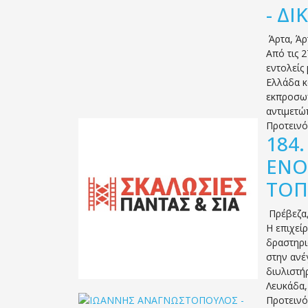
- Δ
Άρτα
,
Άρ
Από τις 
εντολείς
Ελλάδα κ
εκπροσωπ
αντιμετώ
Προτειν
184
ΕΝΟ
ΤΟΠ
Πρέβεζα
Η επιχεί
δραστηρι
στην ανέ
διυλιστή
Λευκάδα,
Προτειν