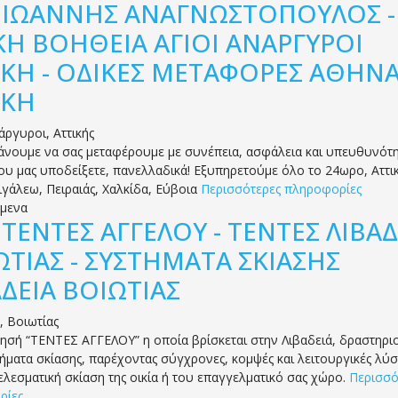
.
ΙΩΑΝΝΗΣ ΑΝΑΓΝΩΣΤΟΠΟΥΛΟΣ -
ΚΗ ΒΟΗΘΕΙΑ ΑΓΙΟΙ ΑΝΑΡΓΥΡΟΙ
ΙΚΗ - ΟΔΙΚΕΣ ΜΕΤΑΦΟΡΕΣ ΑΘΗΝ
ΙΚΗ
νάργυροι
,
Αττικής
νουμε να σας μεταφέρουμε με συνέπεια, ασφάλεια και υπευθυνότη
ου μας υποδείξετε, πανελλαδικά! Εξυπηρετούμε όλο το 24ωρο, Αττικ
ιγάλεω, Πειραιάς, Χαλκίδα, Εύβοια
Περισσότερες πληροφορίες
όμενα
.
ΤΕΝΤΕΣ ΑΓΓΕΛΟΥ - ΤΕΝΤΕΣ ΛΙΒΑΔ
ΩΤΙΑΣ - ΣΥΣΤΗΜΑΤΑ ΣΚΙΑΣΗΣ
ΑΔΕΙΑ ΒΟΙΩΤΙΑΣ
,
Βοιωτίας
ρησή “ΤΕΝΤΕΣ ΑΓΓΕΛΟΥ” η οποία βρίσκεται στην Λιβαδειά, δραστηριο
ήματα σκίασης, παρέχοντας σύγχρονες, κομψές και λειτουργικές λύσε
ελεσματική σκίαση της οικία ή του επαγγελματικό σας χώρο.
Περισσό
ρίες