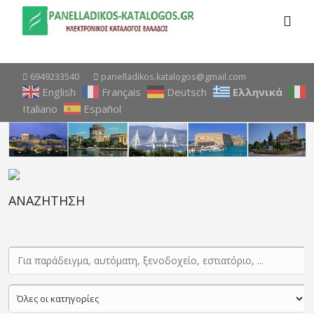
6949233540
panelladikos.katalogos@gmail.com
English
Français
Deutsch
Ελληνικά
Italiano
Español
ΑΝΑΖΗΤΗΣΗ